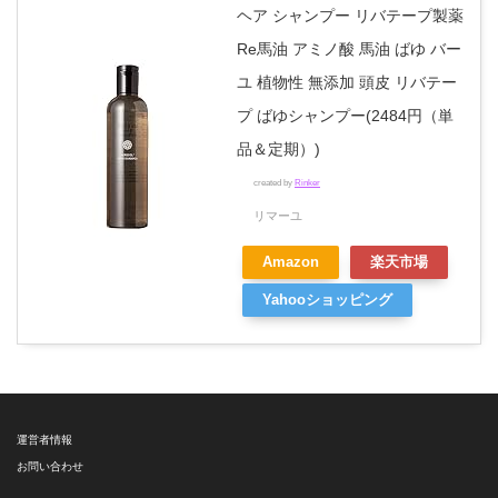
ヘア シャンプー リバテープ製薬
Re馬油 アミノ酸 馬油 ばゆ バー
ユ 植物性 無添加 頭皮 リバテー
プ ばゆシャンプー(2484円（単
品＆定期）)
created by
Rinker
リマーユ
Amazon
楽天市場
Yahooショッピング
運営者情報
お問い合わせ